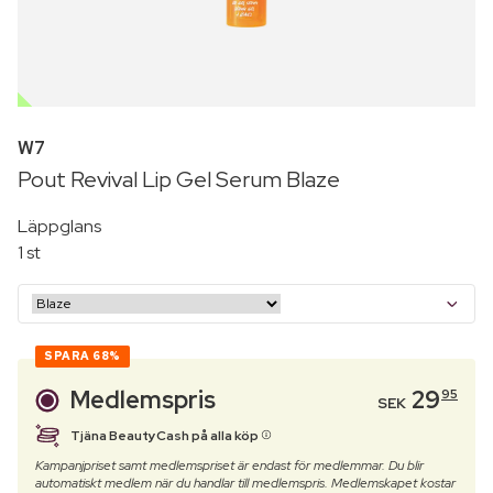
OUTLET
W7
Pout Revival Lip Gel Serum Blaze
Läppglans
1 st
SPARA
68%
Medlemspris
29
95
SEK
Tjäna BeautyCash på alla köp
Kampanjpriset samt medlemspriset är endast för medlemmar. Du blir
automatiskt medlem när du handlar till medlemspris. Medlemskapet kostar