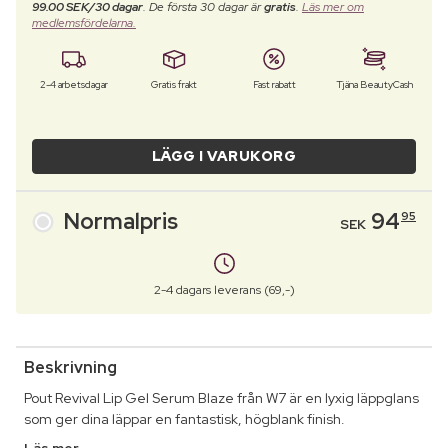
99.00 SEK/30 dagar
. De första 30 dagar är
gratis
.
Läs mer om
medlemsfördelarna.
2-4 arbetsdagar
Gratis frakt
Fast rabatt
Tjäna BeautyCash
LÄGG I VARUKORG
Normalpris
94
95
SEK
2-4 dagars leverans (69,-)
Beskrivning
Pout Revival Lip Gel Serum Blaze från W7 är en lyxig läppglans
som ger dina läppar en fantastisk, högblank finish.