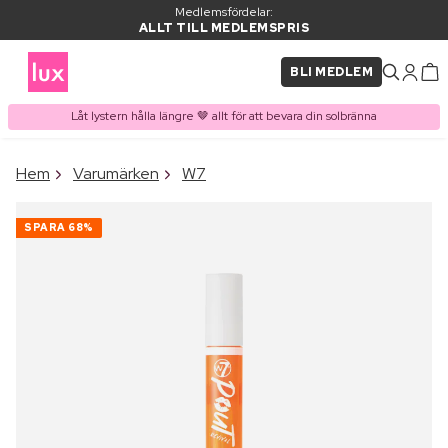
Medlemsfördelar:
ALLT TILL MEDLEMSPRIS
BLI MEDLEM
Låt lystern hålla längre 🤎 allt för att bevara din solbränna
×
Hem
Varumärken
W7
PRODUKT I VARUKORGEN
Ofta köpt tillsammans med
SPARA
68%