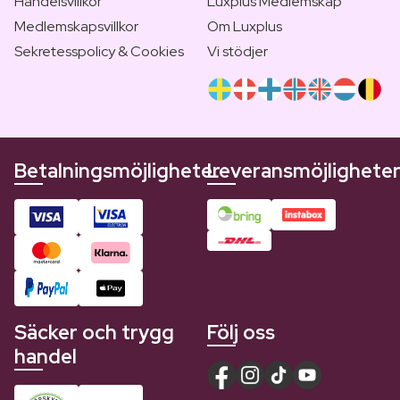
Handelsvillkor
Luxplus Medlemskap
Medlemskapsvillkor
Om Luxplus
Sekretesspolicy & Cookies
Vi stödjer
Betalningsmöjligheter
Leveransmöjlighete
Säcker och trygg
Följ oss
handel