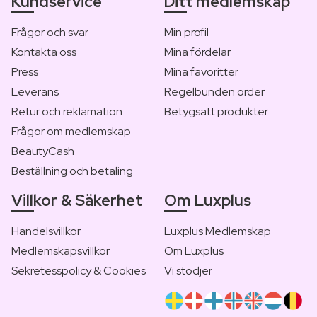
Kundservice
Ditt medlemskap
Frågor och svar
Min profil
Kontakta oss
Mina fördelar
Press
Mina favoritter
Leverans
Regelbunden order
Retur och reklamation
Betygsätt produkter
Frågor om medlemskap
BeautyCash
Beställning och betaling
Villkor & Säkerhet
Om Luxplus
Handelsvillkor
Luxplus Medlemskap
Medlemskapsvillkor
Om Luxplus
Sekretesspolicy & Cookies
Vi stödjer