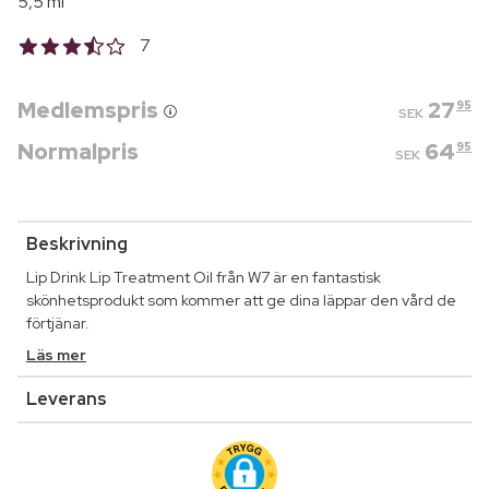
5,5 ml
7
Medlemspris
27
95
SEK
Normalpris
64
95
SEK
Beskrivning
Lip Drink Lip Treatment Oil från W7 är en fantastisk
skönhetsprodukt som kommer att ge dina läppar den vård de
förtjänar.
Läs mer
Leverans