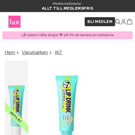
Medlemsfördelar:
ALLT TILL MEDLEMSPRIS
BLI MEDLEM
Låt lystern hålla längre 🤎 allt för att bevara din solbränna
×
Hem
Varumärken
W7
PRODUKT I VARUKORGEN
Ofta köpt tillsammans med
OUTLET