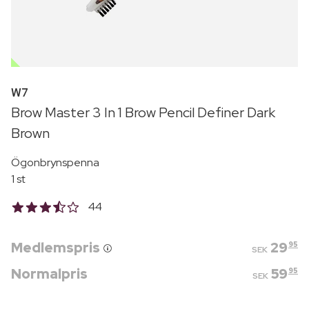
OUTLET
W7
Brow Master 3 In 1 Brow Pencil Definer Dark
Brown
Ögonbrynspenna
1 st
44
Medlemspris
29
95
SEK
Normalpris
59
95
SEK