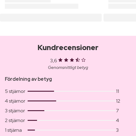
Kundrecensioner
3,6
Genomsnittligt betyg
Fördelning av betyg
5 stjärnor
11
4 stjärnor
12
3 stjärnor
7
2 stjärnor
4
1 stjärna
3