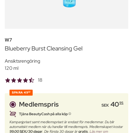
W7
Blueberry Burst Cleansing Gel
Ansiktsrengöring
120 ml
18
SPARA
49
00
Medlemspris
40
95
SEK
Tjäna BeautyCash på alla köp
Kampanjpriset samt medlemspriset är endast för medlemmar. Du blir
automatiskt medlem när du handlar till medlemspris. Medlemskapet kostar
99.00 SEK/30 dagar
. De första 30 dagar är
gratis
.
Läs mer om