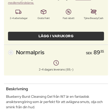
medlemsfördelarna.
2-4 arbetsdagar
Gratis frakt
Fast rabatt
Tjäna BeautyCash
LÄGG I VARUKORG
Normalpris
89
95
SEK
2-4 dagars leverans (69,-)
Beskrivning
Blueberry Burst Cleansing Gel från W7 är en fantastisk
ansiktsrengöring som är perfekt för att avlägsna smuts, olja och
smink från din hud.