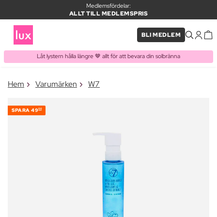
Medlemsfördelar:
ALLT TILL MEDLEMSPRIS
BLI MEDLEM
Låt lystern hålla längre 🤎 allt för att bevara din solbränna
×
Hem
Varumärken
W7
PRODUKT I VARUKORGEN
Ofta köpt tillsammans med
SPARA
49
00