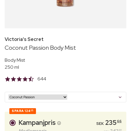
Victoria's Secret
Coconut Passion Body Mist
Body Mist
250 ml
644
SPARA
124
29
Kampanjpris
235
66
SEK
95