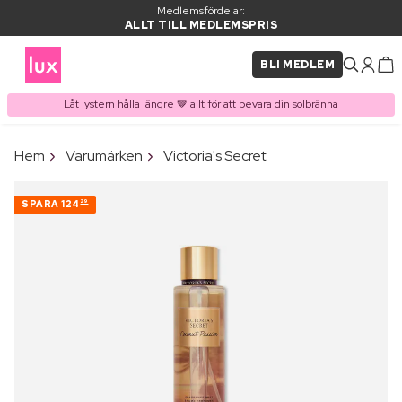
Medlemsfördelar:
ALLT TILL MEDLEMSPRIS
BLI MEDLEM
Låt lystern hålla längre 🤎 allt för att bevara din solbränna
×
Hem
Varumärken
Victoria's Secret
PRODUKT I VARUKORGEN
Ofta köpt tillsammans med
SPARA
124
29