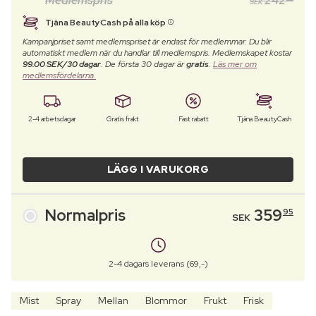
Medlemspris
242
SEK
Tjäna BeautyCash på alla köp
Kampanjpriset samt medlemspriset är endast för medlemmar. Du blir
automatiskt medlem när du handlar till medlemspris. Medlemskapet kostar
99.00 SEK/30 dagar
. De första 30 dagar är
gratis
.
Läs mer om
medlemsfördelarna.
2-4 arbetsdagar
Gratis frakt
Fast rabatt
Tjäna BeautyCash
LÄGG I VARUKORG
Normalpris
359
95
SEK
2-4 dagars leverans (69,-)
Mist
Spray
Mellan
Blommor
Frukt
Frisk