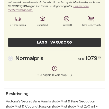
automatiskt medlem när du handlar till medlemspris. Medlemskapet kostar
99.00 SEK/30 dagar
. De första 30 dagar är
gratis
.
Läs mer om
medlemsfördelarna.
2-4 arbetsdagar
Gratis frakt
Fast rabatt
Tjäna BeautyCash
LÄGG I VARUKORG
Normalpris
1079
95
SEK
2-4 dagars leverans (69,-)
Beskrivning
Victoria's Secret Bare Vanilla Body Mist & Pure Seduction
Body Mist & Coconut Passion Body Mist Body Mist 250 ml +