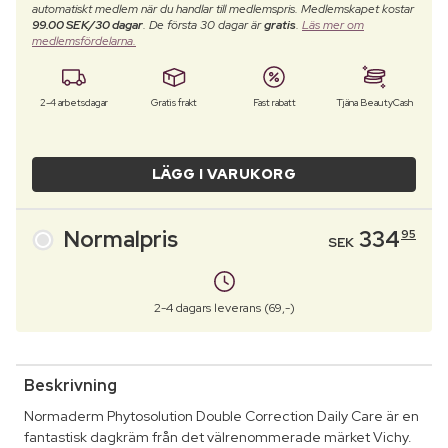
automatiskt medlem när du handlar till medlemspris. Medlemskapet kostar
99.00 SEK/30 dagar
. De första 30 dagar är
gratis
.
Läs mer om
medlemsfördelarna.
2-4 arbetsdagar
Gratis frakt
Fast rabatt
Tjäna BeautyCash
LÄGG I VARUKORG
Normalpris
334
95
SEK
2-4 dagars leverans (69,-)
Beskrivning
Normaderm Phytosolution Double Correction Daily Care är en
fantastisk dagkräm från det välrenommerade märket Vichy.