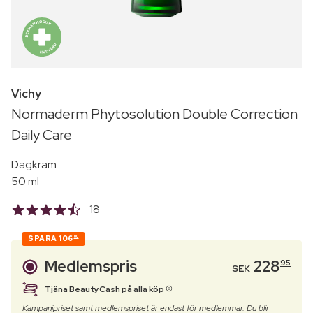
Vichy
Normaderm Phytosolution Double Correction
Daily Care
Dagkräm
50 ml
18
SPARA
106
00
Medlemspris
228
95
SEK
Tjäna BeautyCash på alla köp
Kampanjpriset samt medlemspriset är endast för medlemmar. Du blir