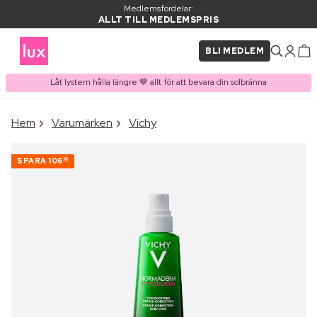
Medlemsfördelar:
ALLT TILL MEDLEMSPRIS
BLI MEDLEM
Låt lystern hålla längre 🤎 allt för att bevara din solbränna
×
Hem
Varumärken
Vichy
PRODUKT I VARUKORGEN
Ofta köpt tillsammans med
SPARA
106
00