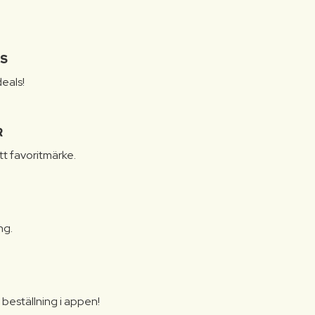
IS
eals!
R
itt favoritmärke.
ng.
N
beställning i appen!