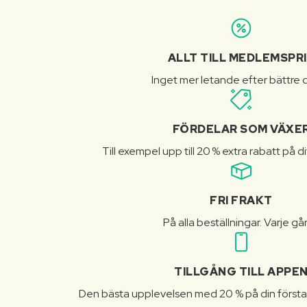
ALLT TILL MEDLEMSPR
Inget mer letande efter bättre d
FÖRDELAR SOM VÄXE
Till exempel upp till 20 % extra rabatt på d
FRI FRAKT
På alla beställningar. Varje gå
TILLGÅNG TILL APPE
Den bästa upplevelsen med 20 % på din första 