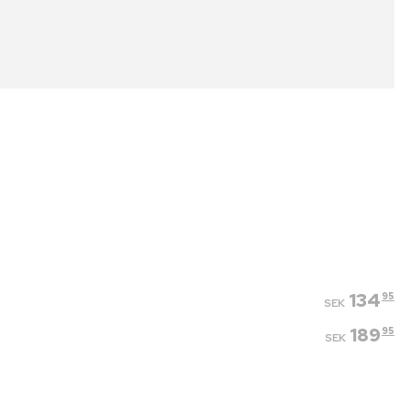
134
95
SEK
189
95
SEK