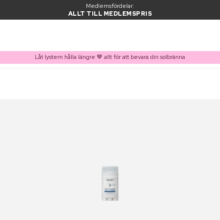
Medlemsfördelar:
ALLT TILL MEDLEMSPRIS
Låt lystern hålla längre 🤎 allt för att bevara din solbränna
PRODUKT I VARUKORGEN
Ofta köpt tillsammans med