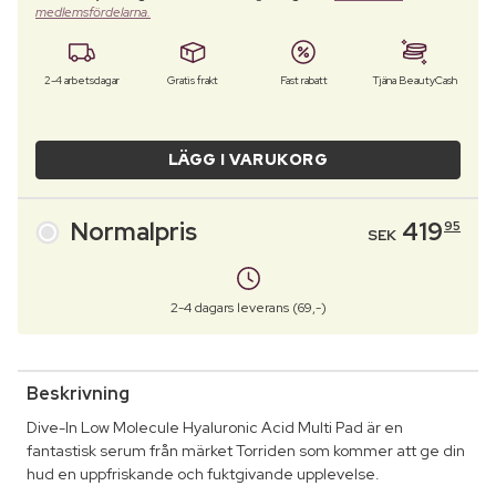
medlemsfördelarna.
2-4 arbetsdagar
Gratis frakt
Fast rabatt
Tjäna BeautyCash
LÄGG I VARUKORG
Normalpris
419
95
SEK
2-4 dagars leverans (69,-)
Beskrivning
Dive-In Low Molecule Hyaluronic Acid Multi Pad är en
fantastisk serum från märket Torriden som kommer att ge din
hud en uppfriskande och fuktgivande upplevelse.