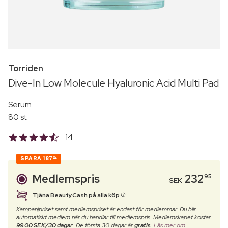
Torriden
Dive-In Low Molecule Hyaluronic Acid Multi Pad
Serum
80 st
14
SPARA
187
00
Medlemspris
232
95
SEK
Tjäna BeautyCash på alla köp
Kampanjpriset samt medlemspriset är endast för medlemmar. Du blir
automatiskt medlem när du handlar till medlemspris. Medlemskapet kostar
99.00 SEK/30 dagar
. De första 30 dagar är
gratis
.
Läs mer om