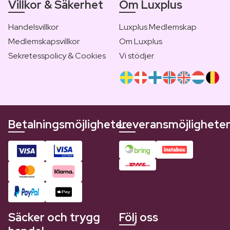
Villkor & Säkerhet
Om Luxplus
Handelsvillkor
Luxplus Medlemskap
Medlemskapsvillkor
Om Luxplus
Sekretesspolicy & Cookies
Vi stödjer
Betalningsmöjligheter
Leveransmöjlighete
Säcker och trygg
Följ oss