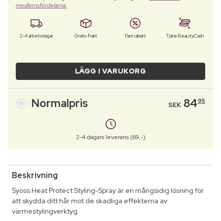
medlemsfördelarna.
2-4 arbetsdagar
Gratis frakt
Fast rabatt
Tjäna BeautyCash
LÄGG I VARUKORG
Normalpris
84
95
SEK
2-4 dagars leverans (69,-)
Beskrivning
Syoss Heat Protect Styling-Spray är en mångsidig lösning för
att skydda ditt hår mot de skadliga effekterna av
värmestylingverktyg.