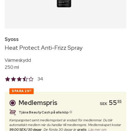
Syoss
Heat Protect Anti-Frizz Spray
Värmeskydd
250 ml
34
SPARA
29
00
Medlemspris
55
95
SEK
Tjäna BeautyCash på alla köp
Kampanjpriset samt medlemspriset är endast för medlemmar. Du blir
automatiskt medlem när du handlar till medlemspris. Medlemskapet kostar
99.00 SEK/30 dagar
. De första 30 dagar är
gratis
.
Läs mer om