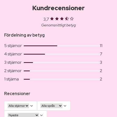
Kundrecensioner
3,7
Genomsnittligt betyg
Fördelning av betyg
5 stjärnor
11
4 stjärnor
7
3 stjärnor
3
2 stjärnor
2
1 stjärna
2
Recensioner