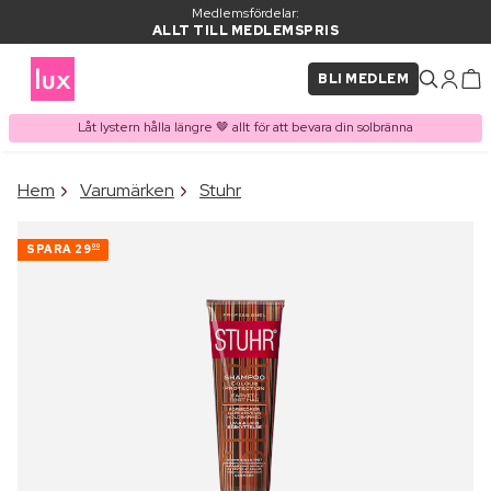
Medlemsfördelar:
ALLT TILL MEDLEMSPRIS
BLI MEDLEM
Låt lystern hålla längre 🤎 allt för att bevara din solbränna
×
Hem
Varumärken
Stuhr
PRODUKT I VARUKORGEN
Ofta köpt tillsammans med
SPARA
29
00