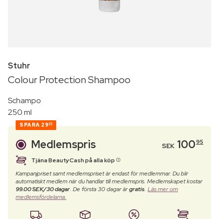
Stuhr
Colour Protection Shampoo
Schampo
250 ml
SPARA
29
00
Medlemspris
100
95
SEK
Tjäna BeautyCash på alla köp
Kampanjpriset samt medlemspriset är endast för medlemmar. Du blir
automatiskt medlem när du handlar till medlemspris. Medlemskapet kostar
99.00 SEK/30 dagar
. De första 30 dagar är
gratis
.
Läs mer om
medlemsfördelarna.