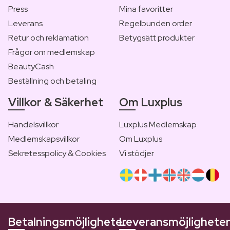
Press
Mina favoritter
Leverans
Regelbunden order
Retur och reklamation
Betygsätt produkter
Frågor om medlemskap
BeautyCash
Beställning och betaling
Villkor & Säkerhet
Om Luxplus
Handelsvillkor
Luxplus Medlemskap
Medlemskapsvillkor
Om Luxplus
Sekretesspolicy & Cookies
Vi stödjer
Betalningsmöjligheter
Leveransmöjlighete