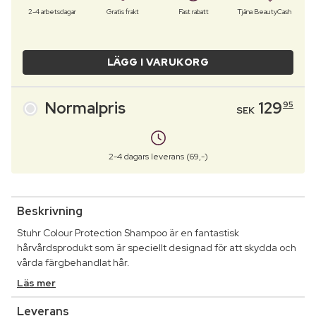
2-4 arbetsdagar
Gratis frakt
Fast rabatt
Tjäna BeautyCash
LÄGG I VARUKORG
Normalpris
129
95
SEK
2-4 dagars leverans (69,-)
Beskrivning
Stuhr Colour Protection Shampoo är en fantastisk
hårvårdsprodukt som är speciellt designad för att skydda och
vårda färgbehandlat hår.
Läs mer
Leverans