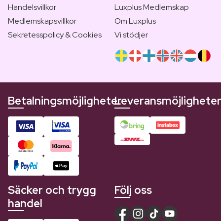
Handelsvillkor
Luxplus Medlemskap
Medlemskapsvillkor
Om Luxplus
Sekretesspolicy & Cookies
Vi stödjer
Betalningsmöjligheter
Leveransmöjlighete
Säcker och trygg
Följ oss
handel