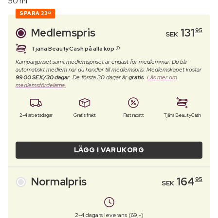
50 ml
SPARA
33
00
Medlemspris
131
95
SEK
Tjäna BeautyCash på alla köp
Kampanjpriset samt medlemspriset är endast för medlemmar. Du blir
automatiskt medlem när du handlar till medlemspris. Medlemskapet kostar
99.00 SEK/30 dagar
. De första 30 dagar är
gratis
.
Läs mer om
medlemsfördelarna.
2-4 arbetsdagar
Gratis frakt
Fast rabatt
Tjäna BeautyCash
LÄGG I VARUKORG
Normalpris
164
95
SEK
2-4 dagars leverans (69,-)