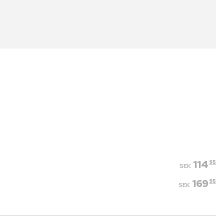
114
95
SEK
169
95
SEK