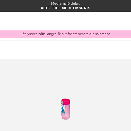
Medlemsfördelar:
ALLT TILL MEDLEMSPRIS
Låt lystern hålla längre 🤎 allt för att bevara din solbränna
PRODUKT I VARUKORGEN
Ofta köpt tillsammans med