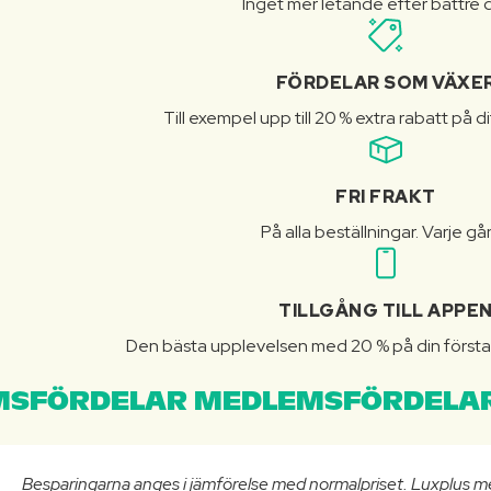
Inget mer letande efter bättre d
FÖRDELAR SOM VÄXE
Till exempel upp till 20 % extra rabatt på d
FRI FRAKT
På alla beställningar. Varje gå
TILLGÅNG TILL APPE
Den bästa upplevelsen med 20 % på din första 
SFÖRDELAR MEDLEMSFÖRDELAR
Besparingarna anges i jämförelse med normalpriset. Luxplus m