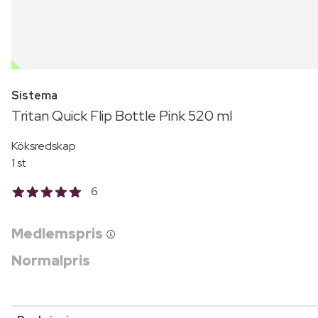
OUTLET
Sistema
Tritan Quick Flip Bottle Pink 520 ml
Köksredskap
1 st
6
Medlemspris
Normalpris