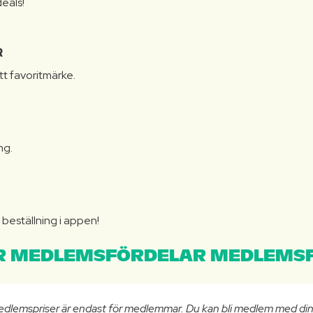
eals!
R
itt favoritmärke.
ng.
N
beställning i appen!
 MEDLEMSFÖRDELAR MEDLEMSF
edlemspriser är endast för medlemmar. Du kan bli medlem med di