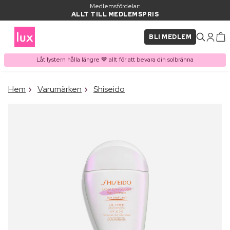
Medlemsfördelar:
ALLT TILL MEDLEMSPRIS
BLI MEDLEM
Låt lystern hålla längre 🤎 allt för att bevara din solbränna
×
Hem
Varumärken
Shiseido
PRODUKT I VARUKORGEN
Ofta köpt tillsammans med