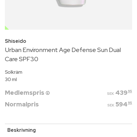
OUTLET
Shiseido
Urban Environment Age Defense Sun Dual
Care SPF30
Solkräm
30 ml
Medlemspris
439
95
SEK
Normalpris
594
95
SEK
Beskrivning