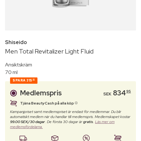
Shiseido
Men Total Revitalizer Light Fluid
Ansiktskräm
70 ml
SPARA
315
00
Medlemspris
834
95
SEK
Tjäna BeautyCash på alla köp
Kampanjpriset samt medlemspriset är endast för medlemmar. Du blir
automatiskt medlem när du handlar till medlemspris. Medlemskapet kostar
99.00 SEK/30 dagar
. De första 30 dagar är
gratis
.
Läs mer om
medlemsfördelarna.