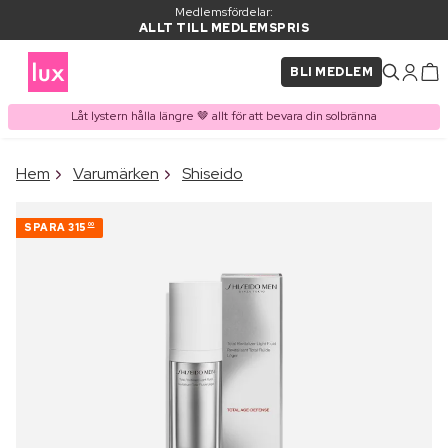
Medlemsfördelar:
ALLT TILL MEDLEMSPRIS
BLI MEDLEM
Låt lystern hålla längre 🤎 allt för att bevara din solbränna
×
Hem
Varumärken
Shiseido
PRODUKT I VARUKORGEN
Ofta köpt tillsammans med
SPARA
315
00