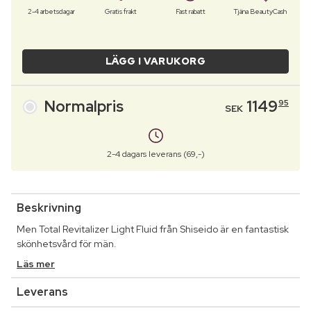
2-4 arbetsdagar
Gratis frakt
Fast rabatt
Tjäna BeautyCash
LÄGG I VARUKORG
Normalpris
1149
95
SEK
2-4 dagars leverans (69,-)
Beskrivning
Men Total Revitalizer Light Fluid från Shiseido är en fantastisk
skönhetsvård för män.
Läs mer
Leverans