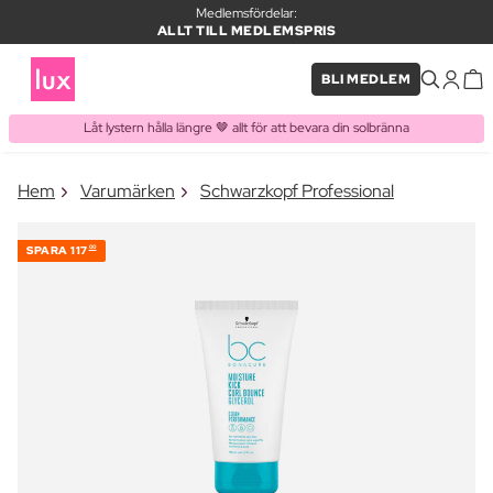
Medlemsfördelar:
ALLT TILL MEDLEMSPRIS
BLI MEDLEM
Låt lystern hålla längre 🤎 allt för att bevara din solbränna
×
Hem
Varumärken
Schwarzkopf Professional
PRODUKT I VARUKORGEN
Ofta köpt tillsammans med
SPARA
117
00