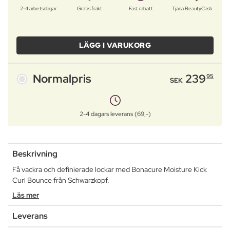
2-4 arbetsdagar
Gratis frakt
Fast rabatt
Tjäna BeautyCash
LÄGG I VARUKORG
Normalpris
239
95
SEK
2-4 dagars leverans (69,-)
Beskrivning
Få vackra och definierade lockar med Bonacure Moisture Kick
Curl Bounce från Schwarzkopf.
Läs mer
Leverans