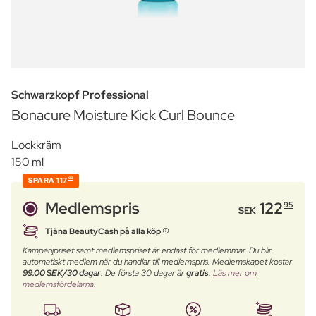
Schwarzkopf Professional
Bonacure Moisture Kick Curl Bounce
Lockkräm
150 ml
SPARA
117
00
Medlemspris
122
95
SEK
Tjäna BeautyCash på alla köp
Kampanjpriset samt medlemspriset är endast för medlemmar. Du blir
automatiskt medlem när du handlar till medlemspris. Medlemskapet kostar
99.00 SEK/30 dagar
. De första 30 dagar är
gratis
.
Läs mer om
medlemsfördelarna.