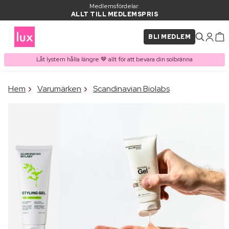
Medlemsfördelar:
ALLT TILL MEDLEMSPRIS
BLI MEDLEM
Låt lystern hålla längre 🤎 allt för att bevara din solbränna
×
Hem
Varumärken
Scandinavian Biolabs
PRODUKT I VARUKORGEN
Ofta köpt tillsammans med