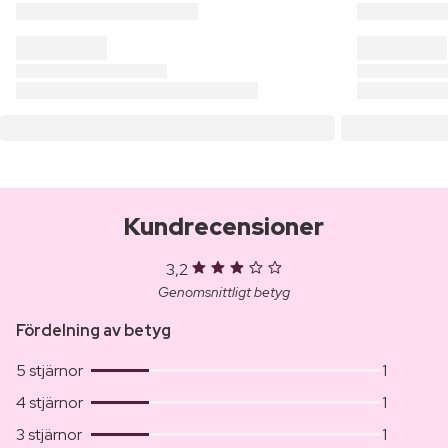
Kundrecensioner
3,2
Genomsnittligt betyg
Fördelning av betyg
5 stjärnor
1
4 stjärnor
1
3 stjärnor
1