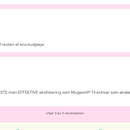
 resten af ens hudpleje.
DESTE men EFFEKTIVE eksfoliering som Mugwort!!! Til enhver som ønsker
Visar 3 av 3 recensioner