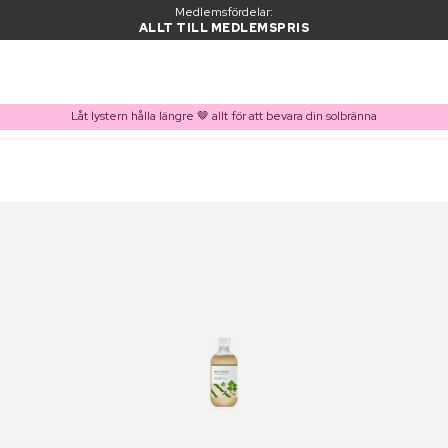
Medlemsfördelar:
ALLT TILL MEDLEMSPRIS
Låt lystern hålla längre 🤎 allt för att bevara din solbränna
PRODUKT I VARUKORGEN
Ofta köpt tillsammans med