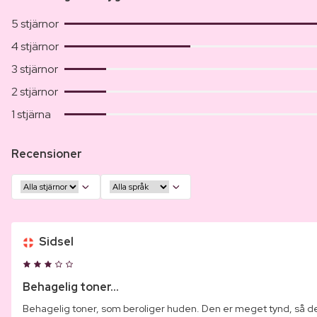
5 stjärnor
4 stjärnor
3 stjärnor
2 stjärnor
1 stjärna
Recensioner
Sidsel
Behagelig toner...
Behagelig toner, som beroliger huden. Den er meget tynd, så den