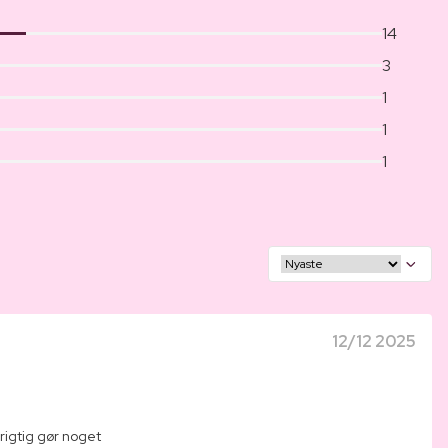
14
3
1
1
1
12/12 2025
rigtig gør noget