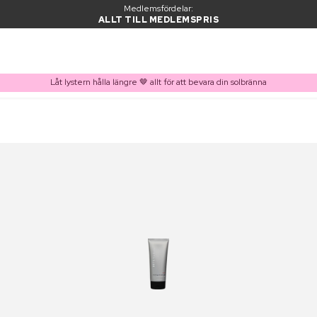
Medlemsfördelar:
ALLT TILL MEDLEMSPRIS
Låt lystern hålla längre 🤎 allt för att bevara din solbränna
PRODUKT I VARUKORGEN
Ofta köpt tillsammans med