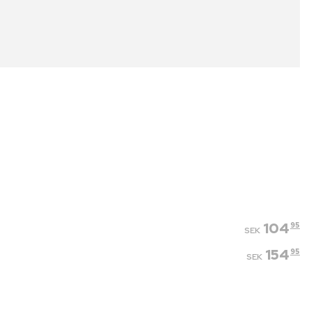
104
95
SEK
154
95
SEK