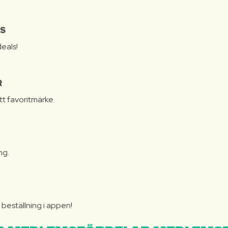
IS
eals!
R
itt favoritmärke.
ng.
N
beställning i appen!