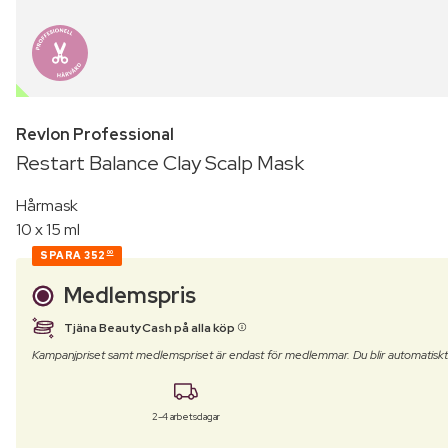
OUTLET
Revlon Professional
Restart Balance Clay Scalp Mask
Hårmask
10 x 15 ml
SPARA
352
00
Medlemspris
Tjäna BeautyCash på alla köp
Kampanjpriset samt medlemspriset är endast för medlemmar. Du blir automatisk
2-4 arbetsdagar