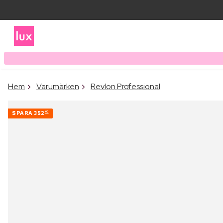
Hem
Varumärken
Revlon Professional
SPARA
352
00