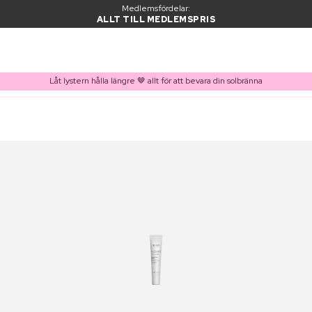
Medlemsfördelar:
ALLT TILL MEDLEMSPRIS
Låt lystern hålla längre 🤎 allt för att bevara din solbränna
PRODUKT I VARUKORGEN
Ofta köpt tillsammans med