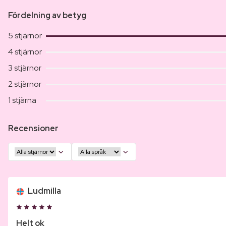
Fördelning av betyg
5 stjärnor
4 stjärnor
3 stjärnor
2 stjärnor
1 stjärna
Recensioner
Ludmilla
Helt ok