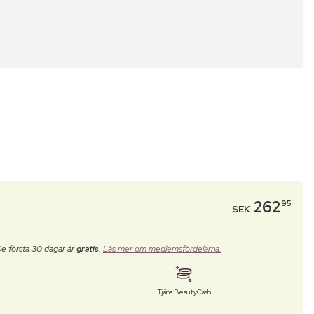
262
95
SEK
De första 30 dagar är
gratis
.
Läs mer om medlemsfördelarna.
Tjäna BeautyCash