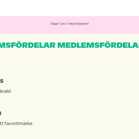
Visar 1 av 1 recensioner
MSFÖRDELAR MEDLEMSFÖRDELA
IS
eals!
R
itt favoritmärke.