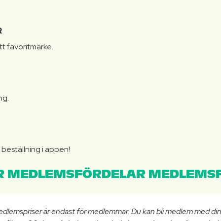
R
itt favoritmärke.
ng.
N
beställning i appen!
 MEDLEMSFÖRDELAR MEDLEMSF
edlemspriser är endast för medlemmar. Du kan bli medlem med di