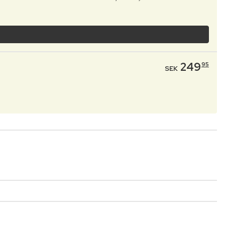
249
95
SEK