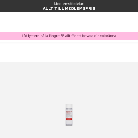
Medlemsfördelar:
ALLT TILL MEDLEMSPRIS
Låt lystern hålla längre 🤎 allt för att bevara din solbränna
PRODUKT I VARUKORGEN
Ofta köpt tillsammans med