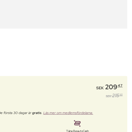
209
47
SEK
215
95
SEK
De första 30 dagar är
gratis
.
Läs mer om medlemsfördelarna.
Tjäna BeautyCash