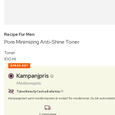
Recipe For Men
Pore Minimizing Anti-Shine Toner
Toner
100 ml
SPARA
40
48
Kampanjpris
Medlemspris
Tjäna BeautyCash på alla köp
Kampanjpriset samt medlemspriset är endast för medlemmar. Du blir automatisk
2-4 arbetsdagar