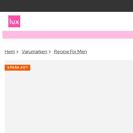
Hem
Varumärken
Recipe For Men
SPARA
40
48