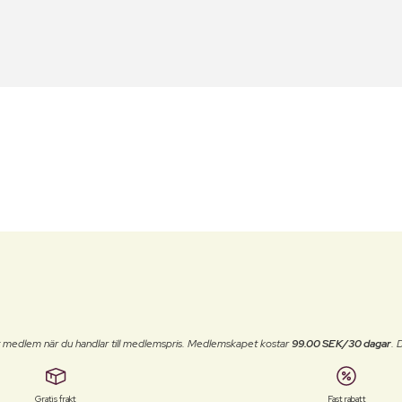
t medlem när du handlar till medlemspris. Medlemskapet kostar
99.00 SEK/30 dagar
. 
Gratis frakt
Fast rabatt