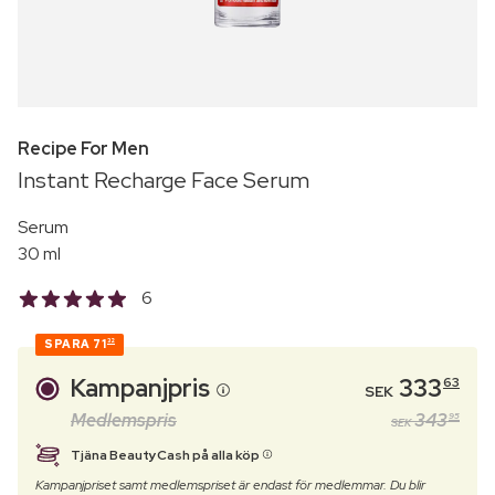
Recipe For Men
Instant Recharge Face Serum
Serum
30 ml
6
SPARA
71
32
Kampanjpris
333
63
SEK
Medlemspris
343
95
SEK
Tjäna BeautyCash på alla köp
Kampanjpriset samt medlemspriset är endast för medlemmar. Du blir