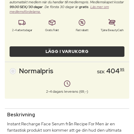
automatiskt medlem när du handlar till medlemspris. Medlemskapet kostar
99.00 SEK/30 dagar
. De första 30 dagar är
gratis
.
Läs mer om
medlemsfördelarna.
2-4 arbetsdagar
Gratis frakt
Fast rabatt
Tjäna BeautyCash
LÄGG I VARUKORG
Normalpris
404
95
SEK
2-4 dagars leverans (69,-)
Beskrivning
Instant Recharge Face Serum från Recipe For Men är en
fantastisk produkt som kommer att ge din hud den ultimata