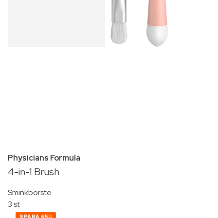
Physicians Formula
4-in-1 Brush
Sminkborste
3 st
SPARA
65
00