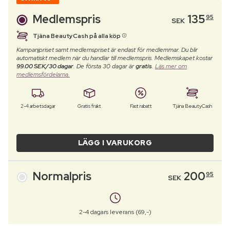
Medlemspris
135
95
SEK
Tjäna BeautyCash på alla köp
Kampanjpriset samt medlemspriset är endast för medlemmar. Du blir
automatiskt medlem när du handlar till medlemspris. Medlemskapet kostar
99.00 SEK/30 dagar
. De första 30 dagar är
gratis
.
Läs mer om
medlemsfördelarna.
2-4 arbetsdagar
Gratis frakt
Fast rabatt
Tjäna BeautyCash
LÄGG I VARUKORG
Normalpris
200
95
SEK
2-4 dagars leverans (69,-)