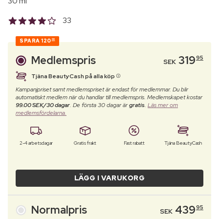
30 ml
33
SPARA
120
00
Medlemspris
319
95
SEK
Tjäna BeautyCash på alla köp
Kampanjpriset samt medlemspriset är endast för medlemmar. Du blir
automatiskt medlem när du handlar till medlemspris. Medlemskapet kostar
99.00 SEK/30 dagar
. De första 30 dagar är
gratis
.
Läs mer om
medlemsfördelarna.
2-4 arbetsdagar
Gratis frakt
Fast rabatt
Tjäna BeautyCash
LÄGG I VARUKORG
Normalpris
439
95
SEK