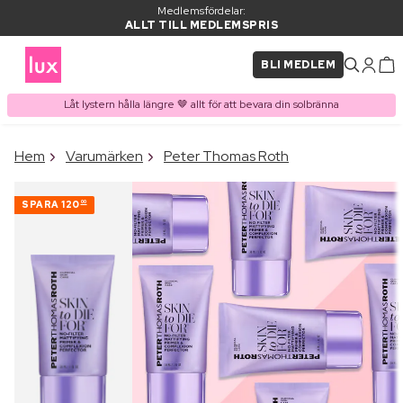
Medlemsfördelar:
ALLT TILL MEDLEMSPRIS
BLI MEDLEM
Låt lystern hålla längre 🤎 allt för att bevara din solbränna
×
Hem
Varumärken
Peter Thomas Roth
PRODUKT I VARUKORGEN
Ofta köpt tillsammans med
SPARA
120
00