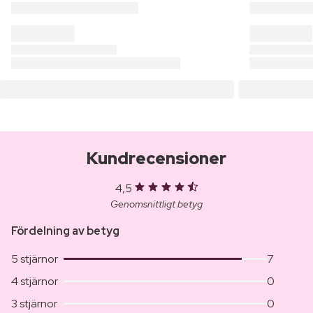
Kundrecensioner
4,5
Genomsnittligt betyg
Fördelning av betyg
5 stjärnor
7
4 stjärnor
0
3 stjärnor
0