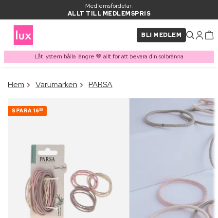
Medlemsfördelar:
ALLT TILL MEDLEMSPRIS
BLI MEDLEM
Låt lystern hålla längre 🤎 allt för att bevara din solbränna
×
Hem
Varumärken
PARSA
PRODUKT I VARUKORGEN
Ofta köpt tillsammans med
SPARA
16
00