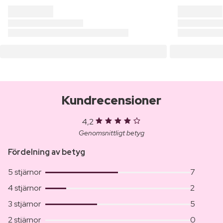
Kundrecensioner
4,2
Genomsnittligt betyg
Fördelning av betyg
5 stjärnor
7
4 stjärnor
2
3 stjärnor
5
2 stjärnor
0