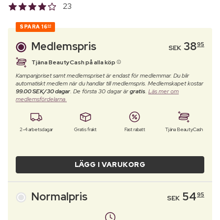
23
SPARA
16
00
Medlemspris
38
95
SEK
Tjäna BeautyCash på alla köp
Kampanjpriset samt medlemspriset är endast för medlemmar. Du blir
automatiskt medlem när du handlar till medlemspris. Medlemskapet kostar
99.00 SEK/30 dagar
. De första 30 dagar är
gratis
.
Läs mer om
medlemsfördelarna.
2-4 arbetsdagar
Gratis frakt
Fast rabatt
Tjäna BeautyCash
LÄGG I VARUKORG
Normalpris
54
95
SEK