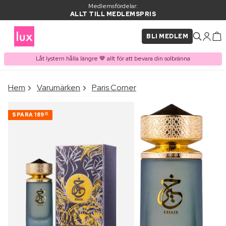
Medlemsfördelar:
ALLT TILL MEDLEMSPRIS
BLI MEDLEM
Låt lystern hålla längre 🤎 allt för att bevara din solbränna
×
Hem
Varumärken
Paris Corner
PRODUKT I VARUKORGEN
Ofta köpt tillsammans med
SPARA
189
00