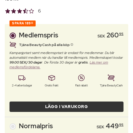
6
SPARA
189
00
Medlemspris
260
95
SEK
Tjäna BeautyCash på alla köp
Kampanjpriset samt medlemspriset är endast för medlemmar. Du blir
automatiskt medlem när du handlar till medlemspris. Medlemskapet kostar
99.00 SEK/30 dagar
. De första 30 dagar är
gratis
.
Läs mer om
medlemsfördelarna.
2-4 arbetsdagar
Gratis frakt
Fast rabatt
Tjäna BeautyCash
LÄGG I VARUKORG
Normalpris
449
95
SEK