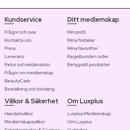
Kundservice
Ditt medlemskap
Frågor och svar
Min profil
Kontakta oss
Mina fördelar
Press
Mina favoritter
Leverans
Regelbunden order
Retur och reklamation
Betygsätt produkter
Frågor om medlemskap
BeautyCash
Beställning och betaling
Villkor & Säkerhet
Om Luxplus
Handelsvillkor
Luxplus Medlemskap
Medlemskapsvillkor
Om Luxplus
Sekretesspolicy & Cookies
Vi stödjer