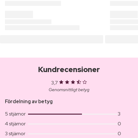
Kundrecensioner
3,7
Genomsnittligt betyg
Fördelning av betyg
5 stjärnor
3
4 stjärnor
0
3 stjärnor
0