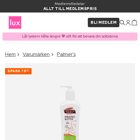
Medlemsfördelar:
ALLT TILL MEDLEMSPRIS
BLI MEDLEM
Låt lystern hålla längre 🤎 allt för att bevara din solbränna
×
Hem
Varumärken
Palmer's
PRODUKT I VARUKORGEN
Ofta köpt tillsammans med
SPARA
78
67