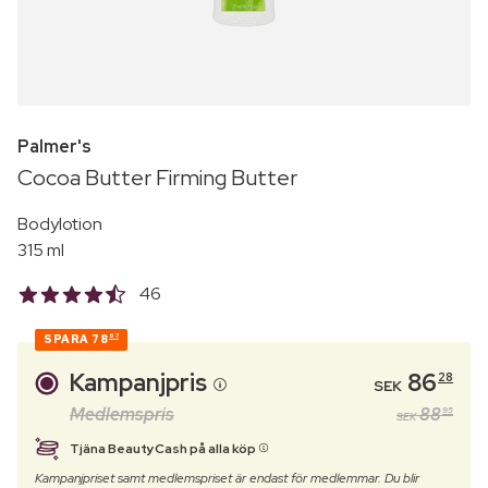
Palmer's
Cocoa Butter Firming Butter
Bodylotion
315 ml
46
SPARA
78
67
Kampanjpris
86
28
SEK
Medlemspris
88
95
SEK
Tjäna BeautyCash på alla köp
Kampanjpriset samt medlemspriset är endast för medlemmar. Du blir