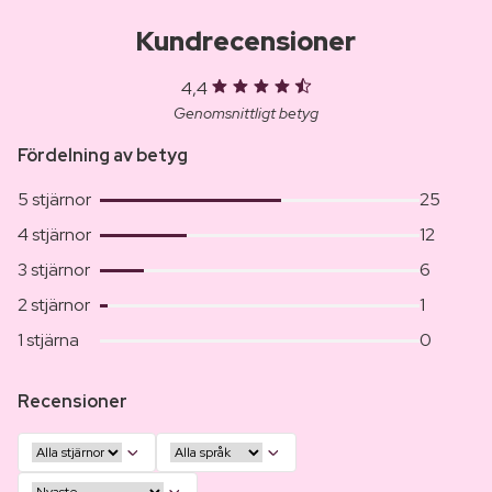
Kundrecensioner
4,4
Genomsnittligt betyg
Fördelning av betyg
5 stjärnor
25
4 stjärnor
12
3 stjärnor
6
2 stjärnor
1
1 stjärna
0
Recensioner