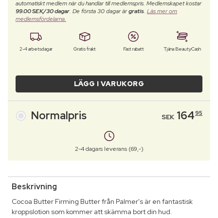
automatiskt medlem när du handlar till medlemspris. Medlemskapet kostar
99.00 SEK/30 dagar
. De första 30 dagar är
gratis
.
Läs mer om
medlemsfördelarna.
2-4 arbetsdagar
Gratis frakt
Fast rabatt
Tjäna BeautyCash
LÄGG I VARUKORG
Normalpris
164
95
SEK
2-4 dagars leverans (69,-)
Beskrivning
Cocoa Butter Firming Butter från Palmer's är en fantastisk
kroppslotion som kommer att skämma bort din hud.