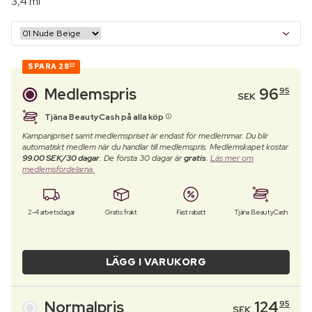
3,4 ml
SPARA
28
00
Medlemspris
96
95
SEK
Tjäna BeautyCash på alla köp
Kampanjpriset samt medlemspriset är endast för medlemmar. Du blir
automatiskt medlem när du handlar till medlemspris. Medlemskapet kostar
99.00 SEK/30 dagar
. De första 30 dagar är
gratis
.
Läs mer om
medlemsfördelarna.
2-4 arbetsdagar
Gratis frakt
Fast rabatt
Tjäna BeautyCash
LÄGG I VARUKORG
Normalpris
124
95
SEK