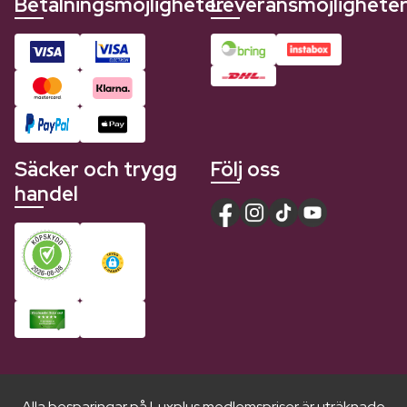
Betalningsmöjligheter
Leveransmöjlighete
Säcker och trygg
Följ oss
handel
Alla besparingar på Luxplus medlemspriser är uträknade