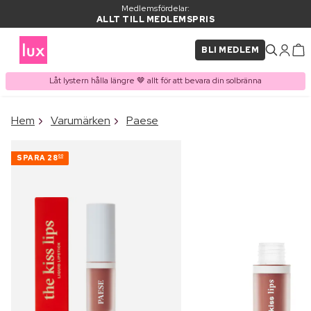
Medlemsfördelar:
ALLT TILL MEDLEMSPRIS
BLI MEDLEM
Låt lystern hålla längre 🤎 allt för att bevara din solbränna
×
Hem
Varumärken
Paese
PRODUKT I VARUKORGEN
Ofta köpt tillsammans med
SPARA
28
00