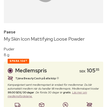
Paese
My Skin Icon Mattifying Loose Powder
Puder
8 g
SPARA
104
00
Medlemspris
105
95
SEK
Tjäna BeautyCash på alla köp
Kampanjpriset samt medlemspriset är endast för medlemmar. Du blir
automatiskt medlem när du handlar till medlemspris. Medlemskapet kostar
99.00 SEK/30 dagar
. De första 30 dagar är
gratis
.
Läs mer om
medlemsfördelarna.