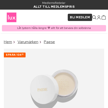
Medlemsfördelar:
ALLT TILL MEDLEMSPRIS
BLI MEDLEM
Låt lystern hålla längre 🤎 allt för att bevara din solbränna
×
Hem
Varumärken
Paese
PRODUKT I VARUKORGEN
Ofta köpt tillsammans med
SPARA
104
00