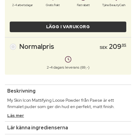
2-4 arbetsdagar
Gratis frakt
Fast rabatt
Tjäna BeautyCash
LÄGG I VARUKORG
Normalpris
209
95
SEK
2-4 dagars leverans (69,-)
Beskrivning
My Skin Icon Mattifying Loose Powder från Paese är ett
finmalet puder som ger din hud en perfekt, matt finish.
Läs mer
Lär känna ingredienserna