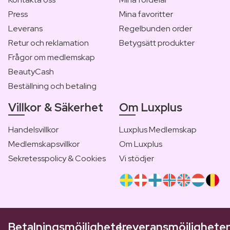
Press
Mina favoritter
Leverans
Regelbunden order
Retur och reklamation
Betygsätt produkter
Frågor om medlemskap
BeautyCash
Beställning och betaling
Villkor & Säkerhet
Om Luxplus
Handelsvillkor
Luxplus Medlemskap
Medlemskapsvillkor
Om Luxplus
Sekretesspolicy & Cookies
Vi stödjer
Betalningsmöjligheter
Leveransmöjlighete