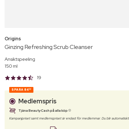
Origins
Ginzing Refreshing Scrub Cleanser
Ansiktspeeling
150 ml
19
SPARA
84
00
Medlemspris
Tjäna BeautyCash på alla köp
Kampanjpriset samt medlemspriset är endast för medlemmar. Du blir automatisk