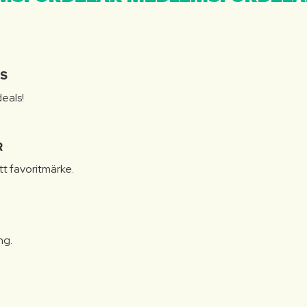
IS
eals!
R
itt favoritmärke.
ng.
N