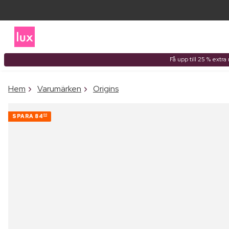
Få upp till 25 % extr
Hem
Varumärken
Origins
SPARA
84
00