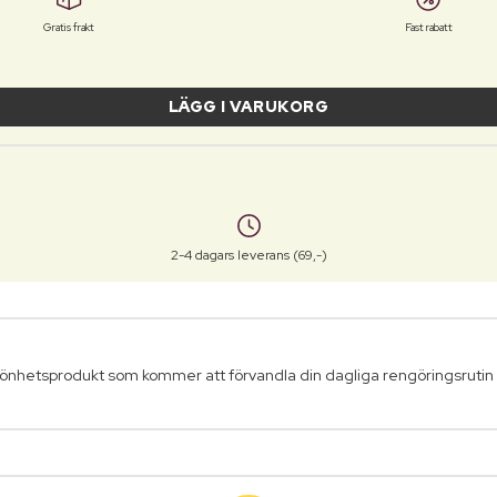
Gratis frakt
Fast rabatt
LÄGG I VARUKORG
2-4 dagars leverans (69,-)
skönhetsprodukt som kommer att förvandla din dagliga rengöringsrutin 