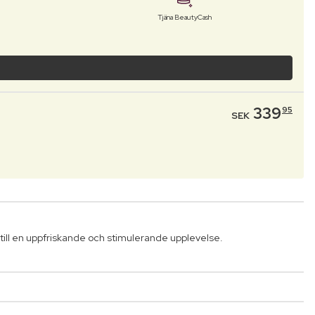
Tjäna BeautyCash
339
95
SEK
till en uppfriskande och stimulerande upplevelse.