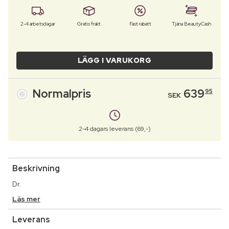
2-4 arbetsdagar
Gratis frakt
Fast rabatt
Tjäna BeautyCash
LÄGG I VARUKORG
Normalpris
639
95
SEK
2-4 dagars leverans (69,-)
Beskrivning
Dr.
Läs mer
Leverans