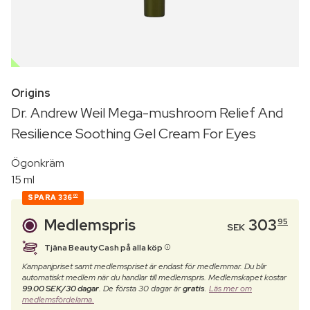
OUTLET
Origins
Dr. Andrew Weil Mega-mushroom Relief And
Resilience Soothing Gel Cream For Eyes
Ögonkräm
15 ml
SPARA
336
00
Medlemspris
303
95
SEK
Tjäna BeautyCash på alla köp
Kampanjpriset samt medlemspriset är endast för medlemmar. Du blir
automatiskt medlem när du handlar till medlemspris. Medlemskapet kostar
99.00 SEK/30 dagar
. De första 30 dagar är
gratis
.
Läs mer om
medlemsfördelarna.