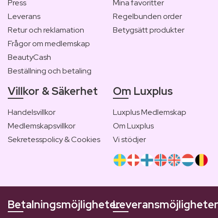
Press
Mina favoritter
Leverans
Regelbunden order
Retur och reklamation
Betygsätt produkter
Frågor om medlemskap
BeautyCash
Beställning och betaling
Villkor & Säkerhet
Om Luxplus
Handelsvillkor
Luxplus Medlemskap
Medlemskapsvillkor
Om Luxplus
Sekretesspolicy & Cookies
Vi stödjer
Betalningsmöjligheter
Leveransmöjlighete