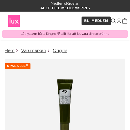
Medlemsfördelar:
ALLT TILL MEDLEMSPRIS
BLI MEDLEM
Låt lystern hålla längre 🤎 allt för att bevara din solbränna
×
Hem
Varumärken
Origins
PRODUKT I VARUKORGEN
Ofta köpt tillsammans med
SPARA
336
00