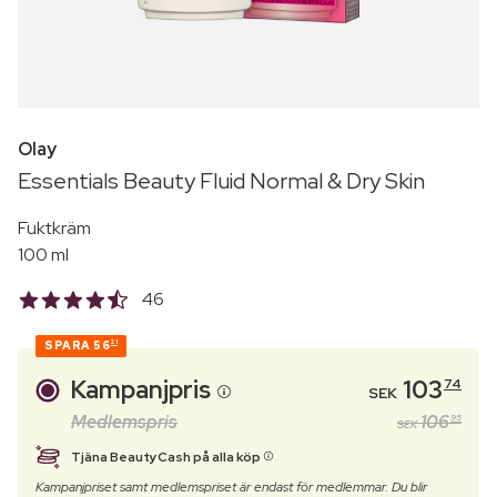
Olay
Essentials Beauty Fluid Normal & Dry Skin
Fuktkräm
100 ml
46
SPARA
56
21
Kampanjpris
103
74
SEK
Medlemspris
106
95
SEK
Tjäna BeautyCash på alla köp
Kampanjpriset samt medlemspriset är endast för medlemmar. Du blir