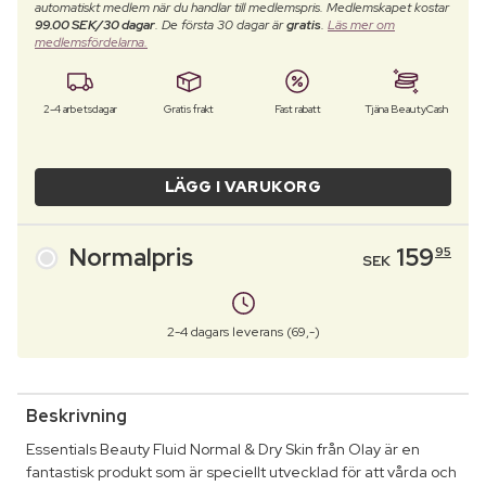
automatiskt medlem när du handlar till medlemspris. Medlemskapet kostar
99.00 SEK/30 dagar
. De första 30 dagar är
gratis
.
Läs mer om
medlemsfördelarna.
2-4 arbetsdagar
Gratis frakt
Fast rabatt
Tjäna BeautyCash
LÄGG I VARUKORG
Normalpris
159
95
SEK
2-4 dagars leverans (69,-)
Beskrivning
Essentials Beauty Fluid Normal & Dry Skin från Olay är en
fantastisk produkt som är speciellt utvecklad för att vårda och