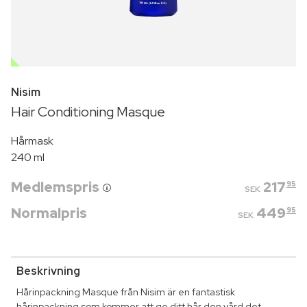
OUTLET
Nisim
Hair Conditioning Masque
Hårmask
240 ml
Medlemspris
217
95
SEK
Normalpris
449
95
SEK
Beskrivning
Hårinpackning Masque från Nisim är en fantastisk
hårinpackning som kommer att ge ditt hår den vård det