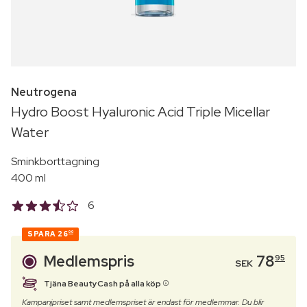
Neutrogena
Hydro Boost Hyaluronic Acid Triple Micellar
Water
Sminkborttagning
400 ml
6
SPARA
26
00
Medlemspris
78
95
SEK
Tjäna BeautyCash på alla köp
Kampanjpriset samt medlemspriset är endast för medlemmar. Du blir