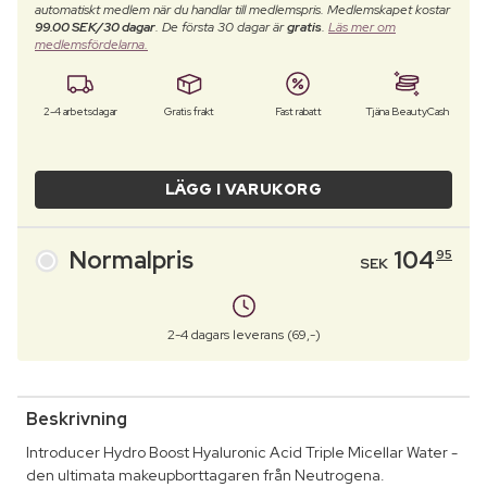
automatiskt medlem när du handlar till medlemspris. Medlemskapet kostar
99.00 SEK/30 dagar
. De första 30 dagar är
gratis
.
Läs mer om
medlemsfördelarna.
2-4 arbetsdagar
Gratis frakt
Fast rabatt
Tjäna BeautyCash
LÄGG I VARUKORG
Normalpris
104
95
SEK
2-4 dagars leverans (69,-)
Beskrivning
Introducer Hydro Boost Hyaluronic Acid Triple Micellar Water -
den ultimata makeupborttagaren från Neutrogena.