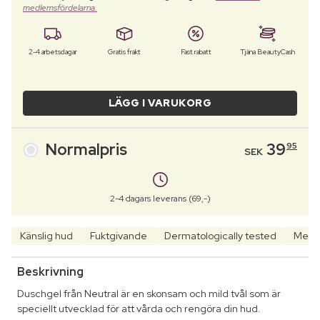
medlemsfördelarna.
2-4 arbetsdagar
Gratis frakt
Fast rabatt
Tjäna BeautyCash
LÄGG I VARUKORG
Normalpris
39
95
SEK
2-4 dagars leverans (69,-)
Känslig hud
Fuktgivande
Dermatologically tested
Mella
Beskrivning
Duschgel från Neutral är en skonsam och mild tvål som är
speciellt utvecklad för att vårda och rengöra din hud.