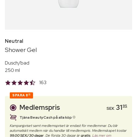
Neutral
Shower Gel
Dusch/bad
250 ml
163
SPARA
8
00
Medlemspris
31
95
SEK
Tjäna BeautyCash på alla köp
Kampanjpriset samt medlemspriset är endast för medlemmar. Du blir
automatiskt medlem när du handlar till medlemspris. Medlemskapet kostar
99.00 SEK/30 dagar
. De första 30 dagar är
gratis
.
Läs mer om