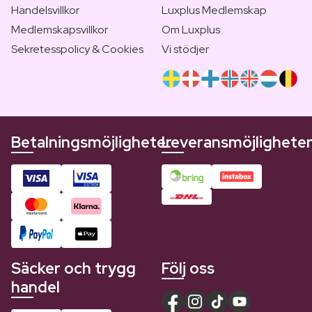
Handelsvillkor
Luxplus Medlemskap
Medlemskapsvillkor
Om Luxplus
Sekretesspolicy & Cookies
Vi stödjer
Betalningsmöjligheter
Leveransmöjlighete
Säcker och trygg
Följ oss
handel