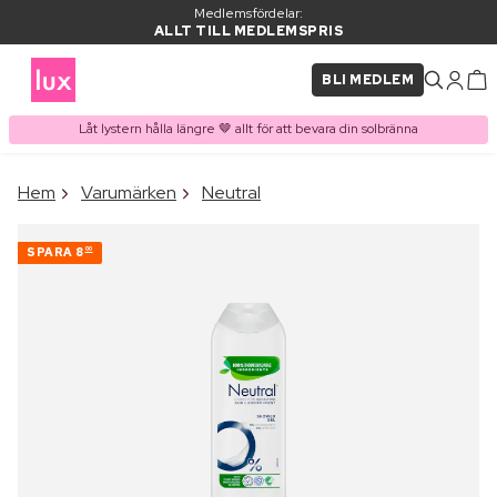
Medlemsfördelar:
ALLT TILL MEDLEMSPRIS
BLI MEDLEM
Låt lystern hålla längre 🤎 allt för att bevara din solbränna
×
Hem
Varumärken
Neutral
PRODUKT I VARUKORGEN
Ofta köpt tillsammans med
SPARA
8
00