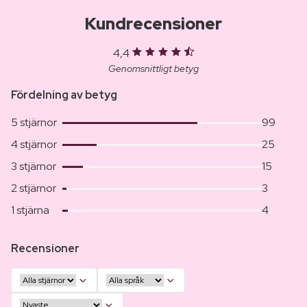
Kundrecensioner
4,4
Genomsnittligt betyg
Fördelning av betyg
5 stjärnor
99
4 stjärnor
25
3 stjärnor
15
2 stjärnor
3
1 stjärna
4
Recensioner