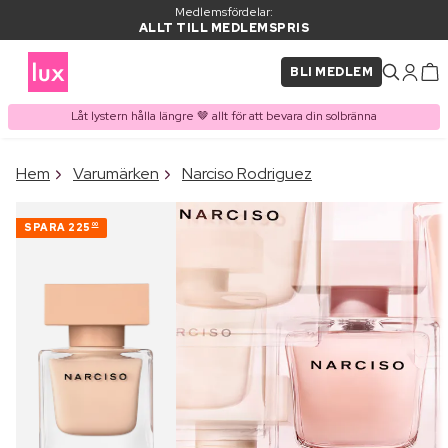
Medlemsfördelar:
ALLT TILL MEDLEMSPRIS
BLI MEDLEM
Låt lystern hålla längre 🤎 allt för att bevara din solbränna
×
Hem
Varumärken
Narciso Rodriguez
PRODUKT I VARUKORGEN
Ofta köpt tillsammans med
SPARA
225
00