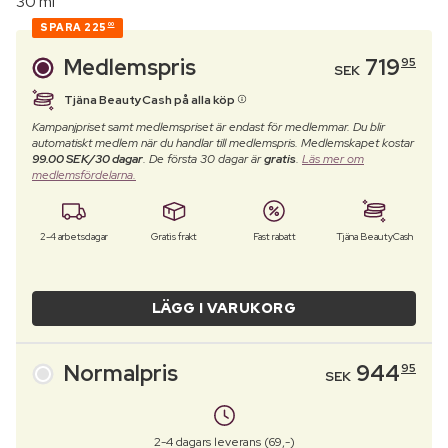
30 ml
SPARA
225
00
Medlemspris
719
95
SEK
Tjäna BeautyCash på alla köp
Kampanjpriset samt medlemspriset är endast för medlemmar. Du blir
automatiskt medlem när du handlar till medlemspris. Medlemskapet kostar
99.00 SEK/30 dagar
. De första 30 dagar är
gratis
.
Läs mer om
medlemsfördelarna.
2-4 arbetsdagar
Gratis frakt
Fast rabatt
Tjäna BeautyCash
LÄGG I VARUKORG
Normalpris
944
95
SEK
2-4 dagars leverans (69,-)