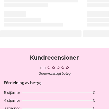
Kundrecensioner
0,0
Genomsnittligt betyg
Fördelning av betyg
5 stjärnor
0
4 stjärnor
0
3 stjärnor
0