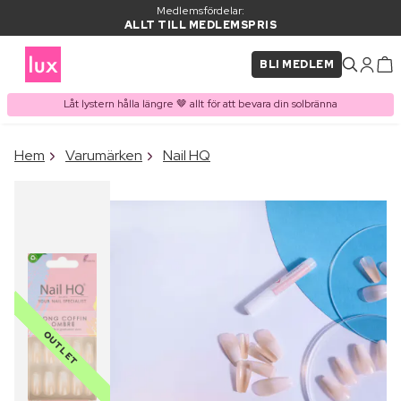
Medlemsfördelar:
ALLT TILL MEDLEMSPRIS
BLI MEDLEM
Låt lystern hålla längre 🤎 allt för att bevara din solbränna
×
Hem
Varumärken
Nail HQ
PRODUKT I VARUKORGEN
Ofta köpt tillsammans med
OUTLET