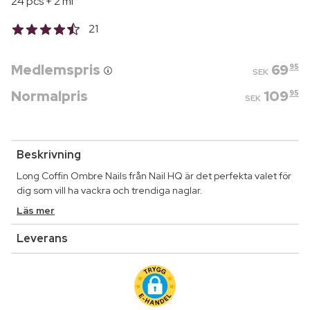
24 pcs + 2 ml
21
Medlemspris
69
95
SEK
Normalpris
109
95
SEK
Beskrivning
Long Coffin Ombre Nails från Nail HQ är det perfekta valet för
dig som vill ha vackra och trendiga naglar.
Läs mer
Leverans