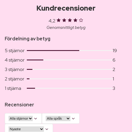
Kundrecensioner
4,2
Genomsnittligt betyg
Fördelning av betyg
5 stjärnor
19
4 stjärnor
6
3 stjärnor
2
2 stjärnor
1
1 stjärna
3
Recensioner