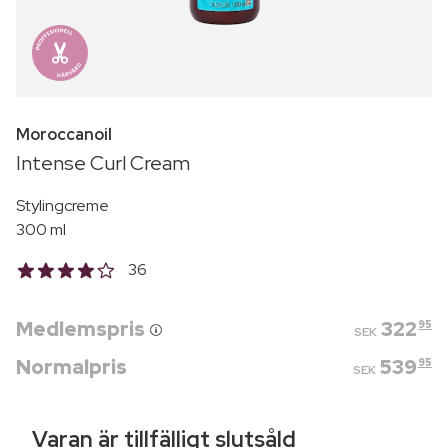
Moroccanoil
Intense Curl Cream
Stylingcreme
300 ml
36
Medlemspris
322
95
SEK
Normalpris
539
95
SEK
Varan är tillfälligt slutsåld