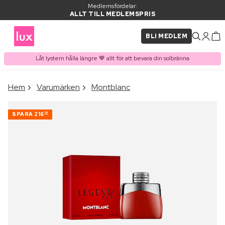
Medlemsfördelar:
ALLT TILL MEDLEMSPRIS
BLI MEDLEM
Låt lystern hålla längre 🤎 allt för att bevara din solbränna
×
Hem
Varumärken
Montblanc
PRODUKT I VARUKORGEN
Ofta köpt tillsammans med
SPARA
216
00