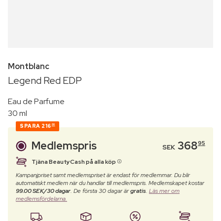
Montblanc
Legend Red EDP
Eau de Parfume
30 ml
SPARA
216
00
Medlemspris
368
95
SEK
Tjäna BeautyCash på alla köp
Kampanjpriset samt medlemspriset är endast för medlemmar. Du blir
automatiskt medlem när du handlar till medlemspris. Medlemskapet kostar
99.00 SEK/30 dagar
. De första 30 dagar är
gratis
.
Läs mer om
medlemsfördelarna.