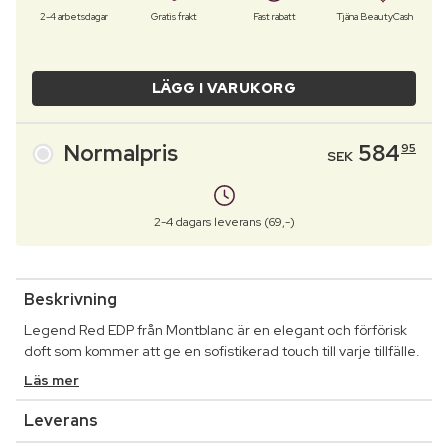
2-4 arbetsdagar
Gratis frakt
Fast rabatt
Tjäna BeautyCash
LÄGG I VARUKORG
Normalpris
584
95
SEK
2-4 dagars leverans (69,-)
Beskrivning
Legend Red EDP från Montblanc är en elegant och förförisk
doft som kommer att ge en sofistikerad touch till varje tillfälle.
Läs mer
Leverans