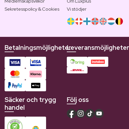
Medlemskapsvillkor
Om Luxplus
Sekretesspolicy & Cookies
Vi stödjer
Betalningsmöjligheter
Leveransmöjlighete
Säcker och trygg
Följ oss
handel