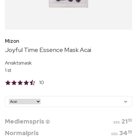
Mizon
Joyful Time Essence Mask Acai
Ansiktsmask
1 st
10
Medlemspris
21
95
SEK
Normalpris
34
95
SEK