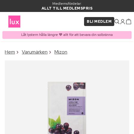
Medlemsfördelar:
ALLT TILL MEDLEMSPRIS
BLI MEDLEM
Låt lystern hålla längre 🤎 allt för att bevara din solbränna
×
Hem
Varumärken
Mizon
PRODUKT I VARUKORGEN
Ofta köpt tillsammans med