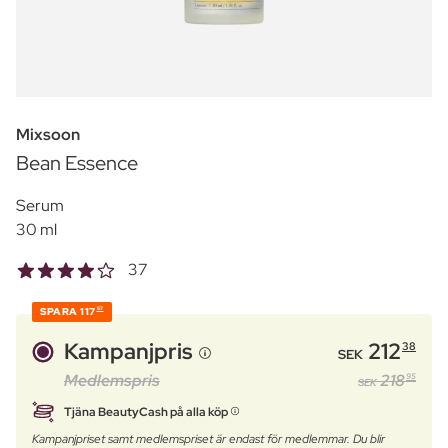
Mixsoon
Bean Essence
Serum
30 ml
37
SPARA
117
57
Kampanjpris
212
38
SEK
Medlemspris
218
95
SEK
Tjäna BeautyCash på alla köp
Kampanjpriset samt medlemspriset är endast för medlemmar. Du blir