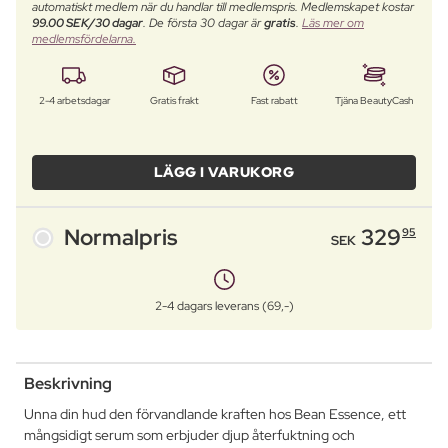
automatiskt medlem när du handlar till medlemspris. Medlemskapet kostar
99.00 SEK/30 dagar
. De första 30 dagar är
gratis
.
Läs mer om
medlemsfördelarna.
2-4 arbetsdagar
Gratis frakt
Fast rabatt
Tjäna BeautyCash
LÄGG I VARUKORG
Normalpris
329
95
SEK
2-4 dagars leverans (69,-)
Beskrivning
Unna din hud den förvandlande kraften hos Bean Essence, ett
mångsidigt serum som erbjuder djup återfuktning och