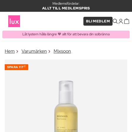
Medlemsfördelar:
ALLT TILL MEDLEMSPRIS
BLI MEDLEM
Låt lystern hålla längre 🤎 allt för att bevara din solbränna
×
Hem
Varumärken
Mixsoon
PRODUKT I VARUKORGEN
Ofta köpt tillsammans med
SPARA
117
57