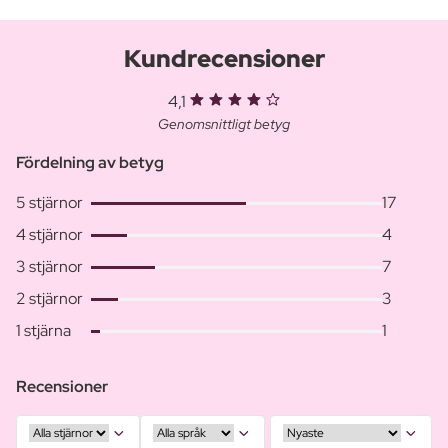
Kundrecensioner
4,1
Genomsnittligt betyg
Fördelning av betyg
5 stjärnor
17
4 stjärnor
4
3 stjärnor
7
2 stjärnor
3
1 stjärna
1
Recensioner