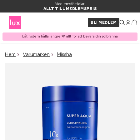
Medlemsfördelar:
ALLT TILL MEDLEMSPRIS
BLI MEDLEM
Låt lystern hålla längre 🤎 allt för att bevara din solbränna
×
Hem
Varumärken
Missha
PRODUKT I VARUKORGEN
Ofta köpt tillsammans med