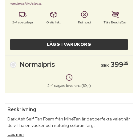
medlemsfördelarna.
2-4 arbetsdagar
Gratis frakt
Fast rabatt
Tjäna BeautyCash
LÄGG I VARUKORG
Normalpris
399
95
SEK
2-4 dagars leverans (69,-)
Beskrivning
Dark Ash Self Tan Foam från MineTan är det perfekta valet när
du vill ha en vacker och naturlig solbrun färg.
Läs mer