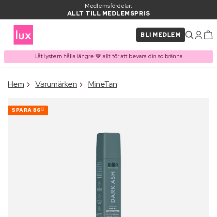
Medlemsfördelar:
ALLT TILL MEDLEMSPRIS
BLI MEDLEM
Låt lystern hålla längre 🤎 allt för att bevara din solbränna
×
Hem
Varumärken
MineTan
PRODUKT I VARUKORGEN
Ofta köpt tillsammans med
SPARA
86
00