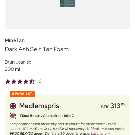
MineTan
Dark Ash Self Tan Foam
Brun utan sol
200 ml
6
SPARA
86
00
Medlemspris
313
95
SEK
Tjäna BeautyCash på alla köp
Kampanjpriset samt medlemspriset är endast för medlemmar. Du blir
automatiskt medlem när du handlar till medlemspris. Medlemskapet kostar
99.00 SEK/30 dagar
. De första 30 dagar är
gratis
.
Läs mer om