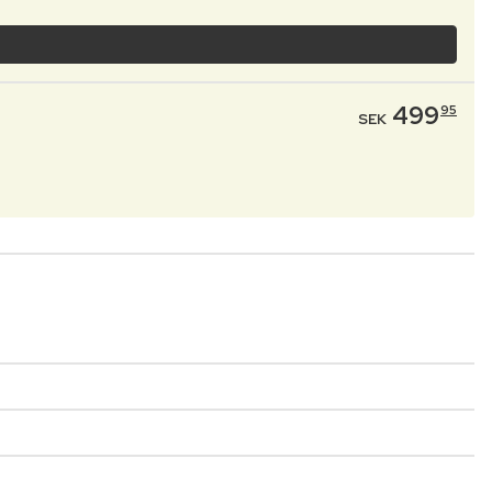
499
95
SEK