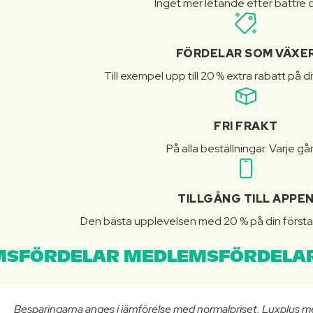
Inget mer letande efter bättre d
FÖRDELAR SOM VÄXE
Till exempel upp till 20 % extra rabatt på d
FRI FRAKT
På alla beställningar. Varje gå
TILLGÅNG TILL APPE
Den bästa upplevelsen med 20 % på din första 
SFÖRDELAR MEDLEMSFÖRDELAR
Besparingarna anges i jämförelse med normalpriset. Luxplus m