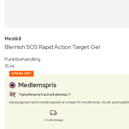
Medik8
Blemish SOS Rapid Action Target Gel
Punktbehandling
15 ml
SPARA
181
00
Medlemspris
Tjäna BeautyCash på alla köp
Kampanjpriset samt medlemspriset är endast för medlemmar. Du blir automatisk
2-4 arbetsdagar