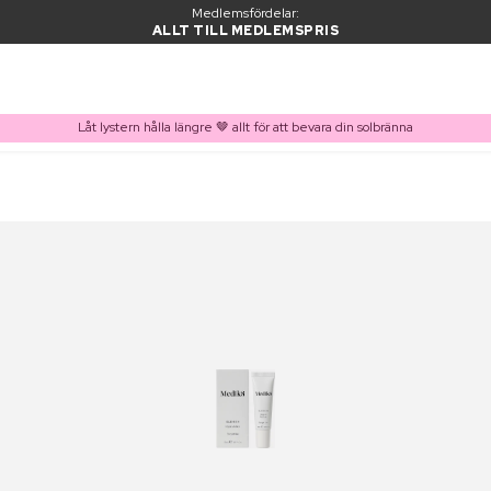
Medlemsfördelar:
ALLT TILL MEDLEMSPRIS
Låt lystern hålla längre 🤎 allt för att bevara din solbränna
PRODUKT I VARUKORGEN
Ofta köpt tillsammans med