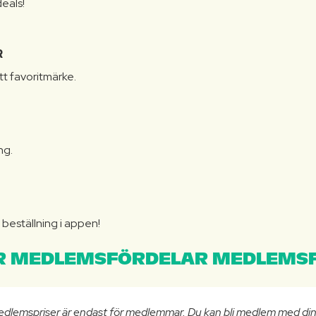
eals!
R
itt favoritmärke.
ng.
N
beställning i appen!
 MEDLEMSFÖRDELAR MEDLEMSF
edlemspriser är endast för medlemmar. Du kan bli medlem med di