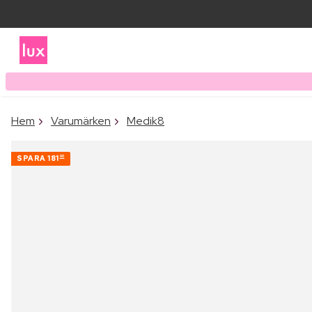
Hem
Varumärken
Medik8
SPARA
181
00