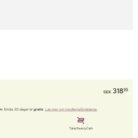
318
95
SEK
De första 30 dagar är
gratis
.
Läs mer om medlemsfördelarna.
Tjäna BeautyCash