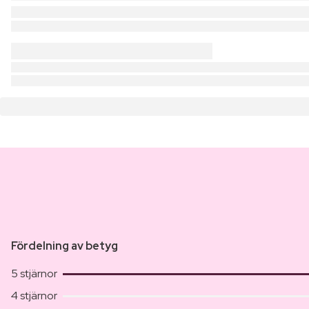
Fördelning av betyg
5 stjärnor
4 stjärnor