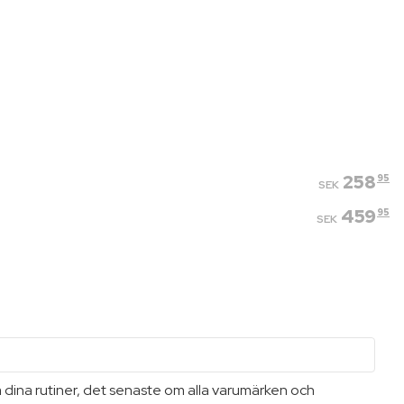
258
95
SEK
459
95
SEK
a dina rutiner, det senaste om alla varumärken och