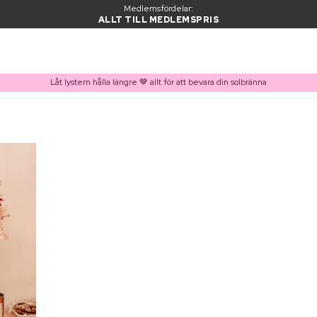
Medlemsfördelar:
ALLT TILL MEDLEMSPRIS
Låt lystern hålla längre 🤎 allt för att bevara din solbränna
PRODUKT I VARUKORGEN
Ofta köpt tillsammans med