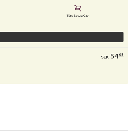
Tjäna BeautyCash
54
95
SEK