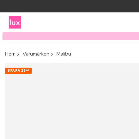
Hem
Varumärken
Malibu
SPARA
23
96