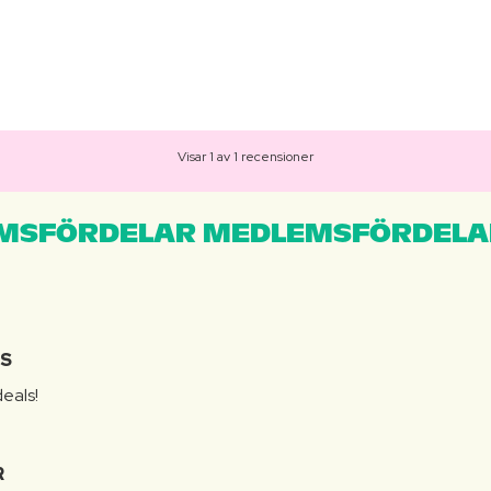
Visar 1 av 1 recensioner
MSFÖRDELAR MEDLEMSFÖRDELA
IS
eals!
R