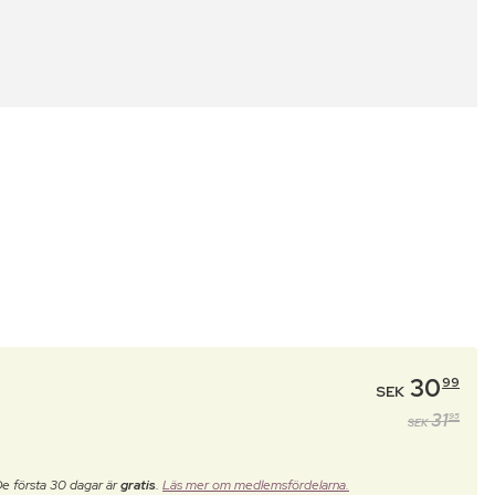
30
99
SEK
31
95
SEK
De första 30 dagar är
gratis
.
Läs mer om medlemsfördelarna.