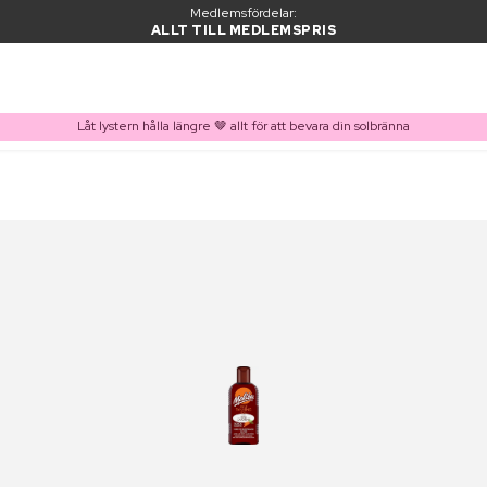
Medlemsfördelar:
ALLT TILL MEDLEMSPRIS
Låt lystern hålla längre 🤎 allt för att bevara din solbränna
PRODUKT I VARUKORGEN
Ofta köpt tillsammans med