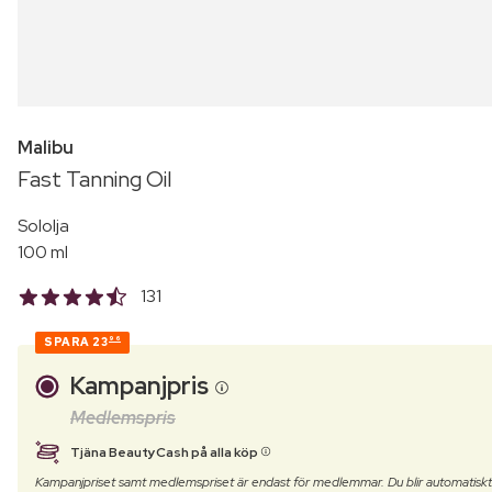
Malibu
Fast Tanning Oil
Sololja
100 ml
131
SPARA
23
96
Kampanjpris
Medlemspris
Tjäna BeautyCash på alla köp
Kampanjpriset samt medlemspriset är endast för medlemmar. Du blir automatisk