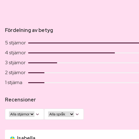
Fördelning av betyg
5 stjärnor
4 stjärnor
3 stjärnor
2 stjärnor
1 stjärna
Recensioner
Isabella