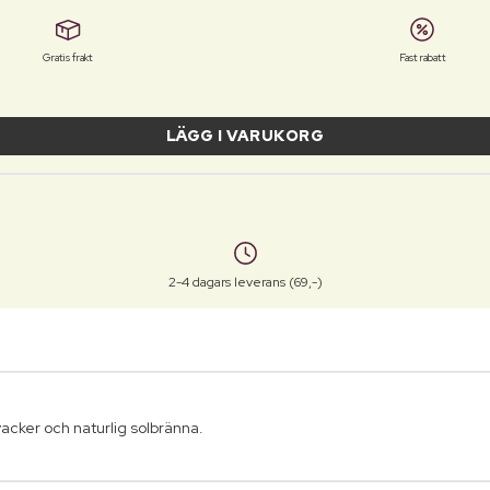
Gratis frakt
Fast rabatt
LÄGG I VARUKORG
2-4 dagars leverans (69,-)
 vacker och naturlig solbränna.