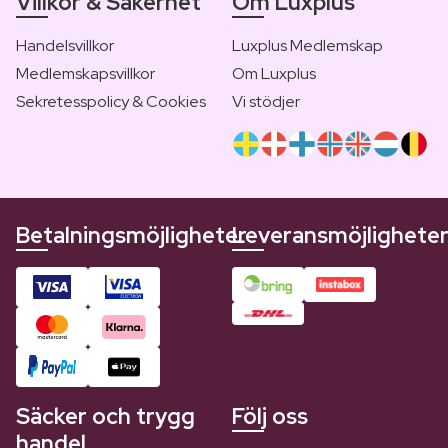
Villkor & Säkerhet
Om Luxplus
Handelsvillkor
Luxplus Medlemskap
Medlemskapsvillkor
Om Luxplus
Sekretesspolicy & Cookies
Vi stödjer
Betalningsmöjligheter
Leveransmöjlighete
Säcker och trygg
Följ oss
handel