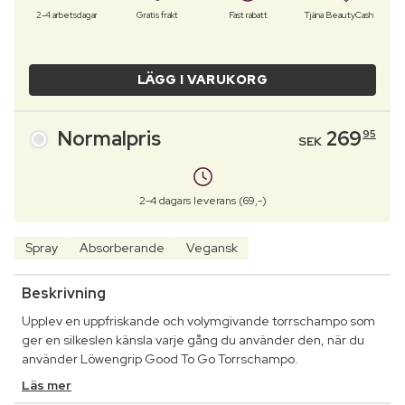
2-4 arbetsdagar
Gratis frakt
Fast rabatt
Tjäna BeautyCash
LÄGG I VARUKORG
Normalpris
269
95
SEK
2-4 dagars leverans (69,-)
Spray
Absorberande
Vegansk
Beskrivning
Upplev en uppfriskande och volymgivande torrschampo som
ger en silkeslen känsla varje gång du använder den, när du
använder Löwengrip Good To Go Torrschampo.
Läs mer