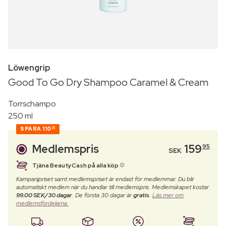
Löwengrip
Good To Go Dry Shampoo Caramel & Cream
Torrschampo
250 ml
SPARA
110
00
Medlemspris
159
95
SEK
Tjäna BeautyCash på alla köp
Kampanjpriset samt medlemspriset är endast för medlemmar. Du blir
automatiskt medlem när du handlar till medlemspris. Medlemskapet kostar
99.00 SEK/30 dagar
. De första 30 dagar är
gratis
.
Läs mer om
medlemsfördelarna.