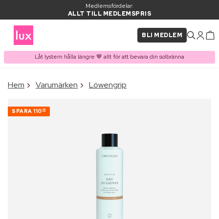
Medlemsfördelar:
ALLT TILL MEDLEMSPRIS
BLI MEDLEM
Låt lystern hålla längre 🤎 allt för att bevara din solbränna
×
Hem
Varumärken
Löwengrip
PRODUKT I VARUKORGEN
Ofta köpt tillsammans med
SPARA
110
00