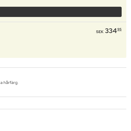
334
95
SEK
a hårfärg.