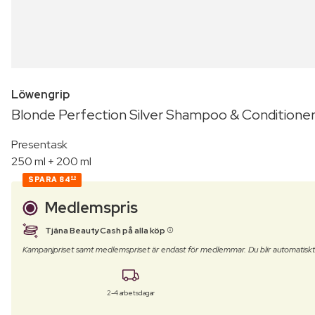
Löwengrip
Blonde Perfection Silver Shampoo & Conditione
Presentask
250 ml + 200 ml
SPARA
84
00
Medlemspris
Tjäna BeautyCash på alla köp
Kampanjpriset samt medlemspriset är endast för medlemmar. Du blir automatisk
2-4 arbetsdagar