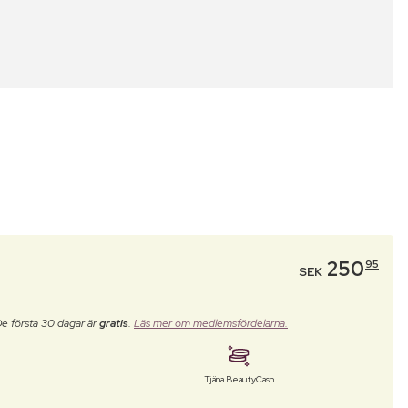
250
95
SEK
De första 30 dagar är
gratis
.
Läs mer om medlemsfördelarna.
Tjäna BeautyCash