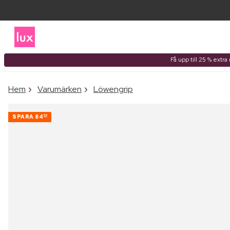
Få upp till 25 % extr
Hem
Varumärken
Löwengrip
SPARA
84
00