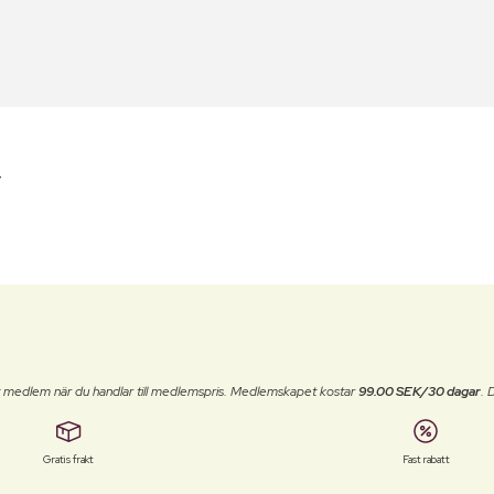
r
t medlem när du handlar till medlemspris. Medlemskapet kostar
99.00 SEK/30 dagar
. 
Gratis frakt
Fast rabatt