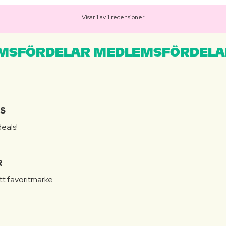
Visar 1 av 1 recensioner
MSFÖRDELAR MEDLEMSFÖRDELA
IS
eals!
R
itt favoritmärke.